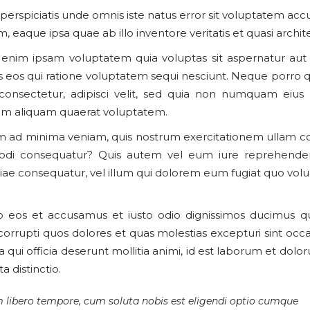
 perspiciatis unde omnis iste natus error sit voluptatem 
, eaque ipsa quae ab illo inventore veritatis et quasi archit
nim ipsam voluptatem quia voluptas sit aspernatur aut 
s eos qui ratione voluptatem sequi nesciunt. Neque porro q
consectetur, adipisci velit, sed quia non numquam eius
 aliquam quaerat voluptatem.
 ad minima veniam, quis nostrum exercitationem ullam corpo
i consequatur? Quis autem vel eum iure reprehenderit 
ae consequatur, vel illum qui dolorem eum fugiat quo volup
o eos et accusamus et iusto odio dignissimos ducimus qui
orrupti quos dolores et quas molestias excepturi sint occa
a qui officia deserunt mollitia animi, id est laborum et dol
a distinctio.
libero tempore, cum soluta nobis est eligendi optio cumque