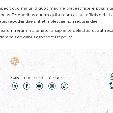
impedit quo minus id quod maxime placeat facere possimus
endus. Temporibus autem quibusdam et aut officiis debitis
ates repudiandae sint et molestiae non recusandae.
 earum rerum hic tenetur a sapiente delectus, ut aut reic
ferendis doloribus asperiores repellat.
Suivez-nous sur les réseaux :