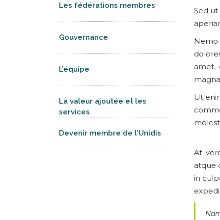
Les fédérations membres
Sed ut
aperiam
Gouvernance
Nemo e
dolore
amet, 
L’équipe
magnam
Ut enim
La valeur ajoutée et les
commod
services
molesti
Devenir membre de l’Unidis
At ver
atque c
in culp
expedit
Nam 