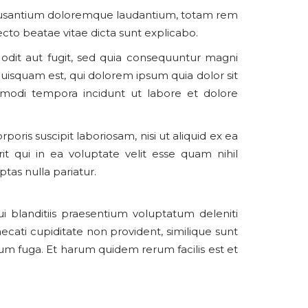
accusantium doloremque laudantium, totam rem
ecto beatae vitae dicta sunt explicabo.
odit aut fugit, sed quia consequuntur magni
uisquam est, qui dolorem ipsum quia dolor sit
 modi tempora incidunt ut labore et dolore
ris suscipit laboriosam, nisi ut aliquid ex ea
qui in ea voluptate velit esse quam nihil
tas nulla pariatur.
 blanditiis praesentium voluptatum deleniti
ecati cupiditate non provident, similique sunt
orum fuga. Et harum quidem rerum facilis est et