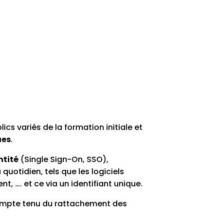
cs variés de la formation initiale et
ues
.
ntité
(Single Sign-On, SSO),
uotidien, tels que les logiciels
t, …. et ce via un identifiant unique.
compte tenu du rattachement des