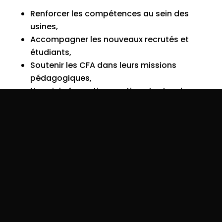
Renforcer les compétences au sein des
usines,
Accompagner les nouveaux recrutés et
étudiants,
Soutenir les CFA dans leurs missions
pédagogiques,
Nourrir la formation continue tout au long
des carrières.
Cette plateforme assez unique pour toute
une filière professionnelle, constitue une
réponse concrète aux besoins de formation
et contribue à préparer l’avenir des métiers.
N’attendez plus, explorez dès aujourd’hui
les formations disponibles sur
MaLearningfab :
https://www.malearningfab.fr/